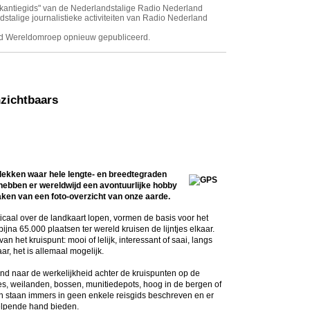
akantiegids" van de Nederlandstalige Radio Nederland
stalige journalistieke activiteiten van Radio Nederland
nd Wereldomroep opnieuw gepubliceerd.
nzichtbaars
lekken waar hele lengte- en breedtegraden
ebben er wereldwijd een avontuurlijke hobby
maken van een foto-overzicht van onze aarde.
rticaal over de landkaart lopen, vormen de basis voor het
bijna 65.000 plaatsen ter wereld kruisen de lijntjes elkaar.
het kruispunt: mooi of lelijk, interessant of saai, langs
r, het is allemaal mogelijk.
nd naar de werkelijkheid achter de kruispunten op de
jes, weilanden, bossen, munitiedepots, hoog in de bergen of
en staan immers in geen enkele reisgids beschreven en er
elpende hand bieden.