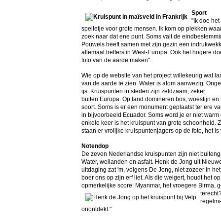
Sport
"Ik doe het
spelletje voor grote mensen. Ik kom op plekken wa
zoek naar dat ene punt. Soms valt de eindbestemmi
Pouwels heeft samen met zijn gezin een indrukwekke
allemaal treffers in West-Europa. Ook het hogere d
foto van de aarde maken".
Wie op de website van het project willekeurig wat lan
van de aarde te zien. Water is alom aanwezig. Onge
ijs. Kruispunten in steden zijn zeldzaam, zeker
buiten Europa. Op land domineren bos, woestijn en v
soort. Soms is er een monument geplaatst ter ere van
in bijvoorbeeld Ecuador. Soms word je er niet warm
enkele keer is het kruispunt van grote schoonheid. 
staan er vrolijke kruispuntenjagers op de foto, het is
Notendop
De zeven Nederlandse kruispunten zijn niet buiteng
Water, weilanden en asfalt. Henk de Jong uit Nieuw
uitdaging zat 'm, volgens De Jong, niet zozeer in he
boer ons op zijn erf liet. Als die weigert, houdt het 
opmerkelijke score: Myanmar, het vroegere Birma, 
terecht
regelma
onontdekt."