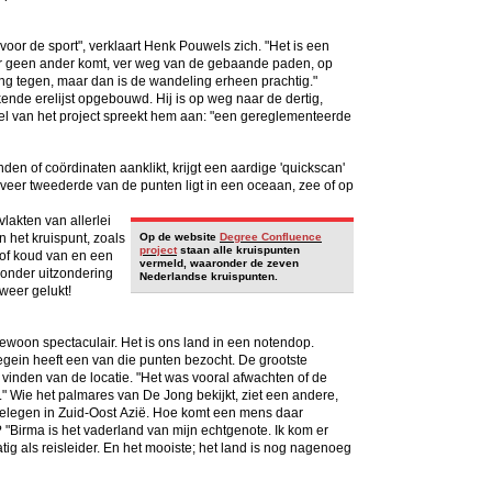
 voor de sport", verklaart Henk Pouwels zich. "Het is een
ar geen ander komt, ver weg van de gebaande paden, op
ng tegen, maar dan is de wandeling erheen prachtig."
nde erelijst opgebouwd. Hij is op weg naar de dertig,
oel van het project spreekt hem aan: "een gereglementeerde
den of coördinaten aanklikt, krijgt een aardige 'quickscan'
veer tweederde van de punten ligt in een oceaan, zee of op
lakten van allerlei
 het kruispunt, zoals
Op de website
Degree Confluence
project
staan alle kruispunten
 of koud van en een
vermeld, waaronder de zeven
Zonder uitzondering
Nederlandse kruispunten.
 weer gelukt!
ewoon spectaculair. Het is ons land in een notendop.
egein heeft een van die punten bezocht. De grootste
t vinden van de locatie. "Het was vooral afwachten of de
op." Wie het palmares van De Jong bekijkt, ziet een andere,
gelegen in Zuid-Oost
Azië. Hoe komt een mens daar
? "Birma is het vaderland van mijn echtgenote. Ik kom er
tig als reisleider. En het mooiste; het land is nog nagenoeg