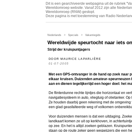
Dit is een gearchiveerde webpagina uit de rubriek "V
Wereldomroep website. Vanaf 2012 zijn alle Nederland
Wereldomroep (RNW) gestopt.
Deze pagina is met toestemming van Radio Nederla
Nederlands > Specials > Vakantiegids
Wereldwijde speurtocht naar iets o
Strijd der kruispuntjagers
DOOR MAURICE LAPARLIÈRE
01-07-2005
Met een GPS-ontvanger in de hand op zoek naar p
elkaar kruisen. Duizenden amateur-speurneuzen h
aan en dienen tegelijkertijd een hoger doel: het 
De flinterdunne rechte lijntjes die horizontaal en ve
navigatiesysteem in auto, vliegtuig of olietanker. Op 
Ze houden daarbij geen rekening met de omgeving van 
een glad geasfalteerde weg of volkomen onbereikbaa
Voor duizenden mensen is dat een uitdaging. Zoeke
landkaart komen ze uit op kerkhoven, in achtertuint
op zee. En het is altijd zoeken geblazen. Kruispunt
staan op de route zeker geen wegwijzers die een h